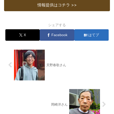
情報提供はコチラ >>
シェアする
X
Facebook
はてブ
天野春歌さん
岡崎洋さん